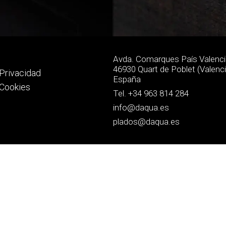
l
Avda. Comarques País Valencià
46930 Quart de Poblet (Valenci
 Privacidad
España
 Cookies
Tel. +34 963 814 284
info@daqua.es
plados@daqua.es