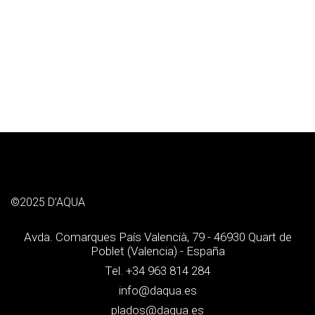
©2025 D’AQUA
Avda. Comarques País Valencià, 79 - 46930 Quart de
Poblet (Valencia) - España
Tel. +34 963 814 284
info@daqua.es
plados@daqua.es